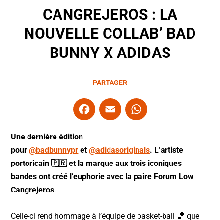
CANGREJEROS : LA
NOUVELLE COLLAB’ BAD
BUNNY X ADIDAS
PARTAGER
F
E
W
a
m
h
c
ai
at
Une dernière édition
e
l
s
pour
@badbunnypr
et
@adidasoriginals
. L’artiste
portoricain 🇵🇷 et la marque aux trois iconiques
b
A
bandes ont créé l’euphorie avec la paire Forum Low
o
p
Cangrejeros.
o
p
k
Celle-ci rend hommage à l’équipe de basket-ball 🏀 que