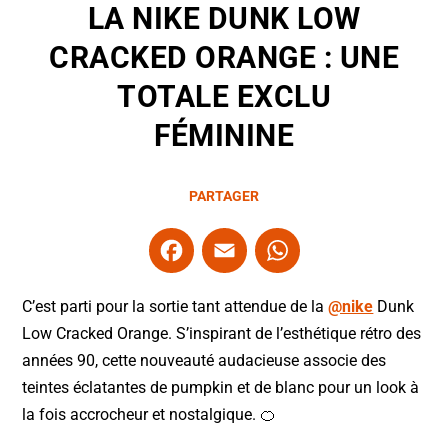
LA NIKE DUNK LOW
CRACKED ORANGE : UNE
TOTALE EXCLU
FÉMININE
PARTAGER
F
E
W
a
m
h
c
ai
at
C’est parti pour la sortie tant attendue de la
@nike
Dunk
e
l
s
Low Cracked Orange. S’inspirant de l’esthétique rétro des
années 90, cette nouveauté audacieuse associe des
b
A
teintes éclatantes de pumpkin et de blanc pour un look à
o
p
la fois accrocheur et nostalgique. 🍊
o
p