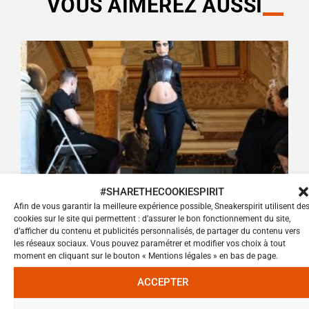
VOUS AIMEREZ AUSSI
#SHARETHECOOKIESPIRIT
BRANDS
,
FASHION
,
STYLE
Afin de vous garantir la meilleure expérience possible, Sneakerspirit utilisent de
5 MARQUES MARSEILLAISES
cookies sur le site qui permettent : d’assurer le bon fonctionnement du site,
INCONTOURNABLES À SUIVRE CET
d’afficher du contenu et publicités personnalisés, de partager du contenu vers
les réseaux sociaux. Vous pouvez paramétrer et modifier vos choix à tout
ÉTÉ
moment en cliquant sur le bouton « Mentions légales » en bas de page.
ACCEPTER