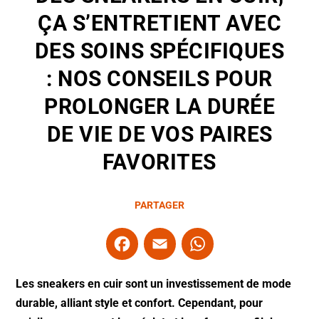
ÇA S’ENTRETIENT AVEC
DES SOINS SPÉCIFIQUES
: NOS CONSEILS POUR
PROLONGER LA DURÉE
DE VIE DE VOS PAIRES
FAVORITES
PARTAGER
F
E
W
a
m
h
c
ai
at
Les sneakers en cuir sont un investissement de mode
e
l
s
durable, alliant style et confort. Cependant, pour