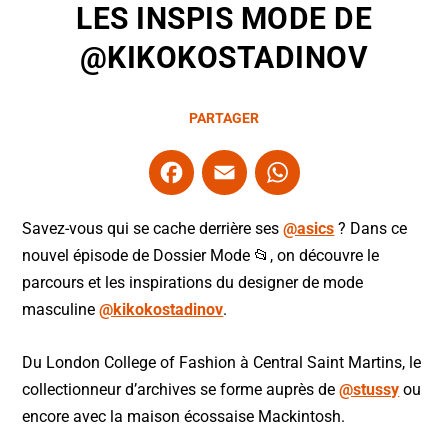
LES INSPIS MODE DE
@KIKOKOSTADINOV
PARTAGER
F
E
W
a
m
h
c
ai
at
Savez-vous qui se cache derrière ses
@asics
? Dans ce
e
l
s
nouvel épisode de Dossier Mode 📂, on découvre le
parcours et les inspirations du designer de mode
b
A
masculine
@kikokostadinov
.
o
p
o
p
Du London College of Fashion à Central Saint Martins, le
k
collectionneur d’archives se forme auprès de
@stussy
ou
encore avec la maison écossaise Mackintosh.