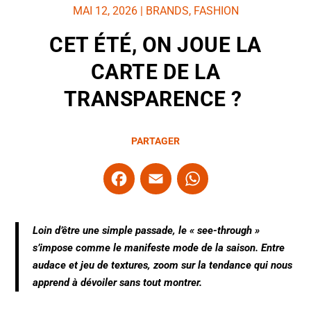
MAI 12, 2026
|
BRANDS
,
FASHION
CET ÉTÉ, ON JOUE LA
CARTE DE LA
TRANSPARENCE ?
PARTAGER
F
E
W
a
m
h
c
ai
at
Loin d’être une simple passade, le « see-through »
e
l
s
s’impose comme le manifeste mode de la saison. Entre
b
A
audace et jeu de textures, zoom sur la tendance qui nous
o
p
apprend à dévoiler sans tout montrer.
o
p