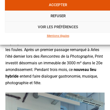
lieu de la culture parisienne.
ACCEPTER
6 rue Saint Blaise, 75020 Paris.
REFUSER
PRINT
, LE NOUVEAU LIEU CULTUREL
VOIR LES PRÉFÉRENCES
SUR TROIS ÉTAGES
Mentions légales
À quelques rues de Lithium, c’est au tour de
Print
d’attirer
les foules. Après un premier passage remarqué à Arles
l’été dernier lors des
Rencontres de la Photographie
, Print
investit désormais un immeuble de 3000 m² dans le 20e
arrondissement. Pendant trois mois, ce
nouveau lieu
hybride
entend faire dialoguer gastronomie, musique,
photographie et fête.