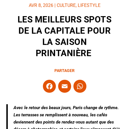
AVR 8, 2026
|
CULTURE
,
LIFESTYLE
LES MEILLEURS SPOTS
DE LA CAPITALE POUR
LA SAISON
PRINTANIÈRE
PARTAGER
F
E
W
a
m
h
c
ai
at
Avec le retour des beaux jours, Paris change de rythme.
e
l
s
Les terrasses se remplissent à nouveau, les cafés
b
A
deviennent des points de rendez-vous autant que des