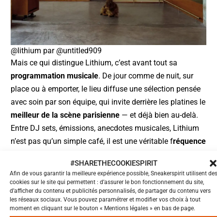
@lithium par @untitled909
Mais ce qui distingue Lithium, c’est avant tout sa
programmation musicale
. De jour comme de nuit, sur
place ou à emporter, le lieu diffuse une sélection pensée
avec soin par son équipe, qui invite derrière les platines le
meilleur de la scène parisienne
— et déjà bien au-delà.
Entre DJ sets, émissions, anecdotes musicales, Lithium
n’est pas qu’un simple café, il est une véritable f
réquence
culturelle.
#SHARETHECOOKIESPIRIT
Afin de vous garantir la meilleure expérience possible, Sneakerspirit utilisent de
On y vient d’abord pour la musique, on y reste pour sa
cookies sur le site qui permettent : d’assurer le bon fonctionnement du site,
d’afficher du contenu et publicités personnalisés, de partager du contenu vers
carte aux prix raisonnables et son atmosphère singulière.
les réseaux sociaux. Vous pouvez paramétrer et modifier vos choix à tout
Une adresse qui semble déjà en passe de devenir un haut
moment en cliquant sur le bouton « Mentions légales » en bas de page.