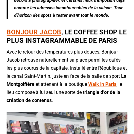
o
p
décors à photographier, et certains lieux s’imposent déjà
comme les adresses incontournables de la saison. Tour
o
p
d’horizon des spots à tester avant tout le monde.
k
BONJOUR JACOB
, LE COFFEE SHOP LE
PLUS INSTAGRAMMABLE DE PARIS
Avec le retour des températures plus douces, Bonjour
Jacob retrouve naturellement sa place parmi les cafés
les plus courus de la capitale. Installé entre République et
le canal Saint-Martin, juste en face de la salle de sport
La
Montgolfière
et attenant à la boutique
Walk in Paris
, le
lieu compose à lui seul une sorte de
triangle d’or de la
création de contenus
.