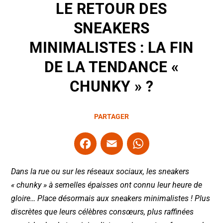
LE RETOUR DES
SNEAKERS
MINIMALISTES : LA FIN
DE LA TENDANCE «
CHUNKY » ?
PARTAGER
F
E
W
a
m
h
c
ai
at
Dans la rue ou sur les réseaux sociaux, les sneakers
e
l
s
« chunky » à semelles épaisses ont connu leur heure de
gloire… Place désormais aux sneakers minimalistes ! Plus
b
A
discrètes que leurs célèbres consœurs, plus raffinées
o
p