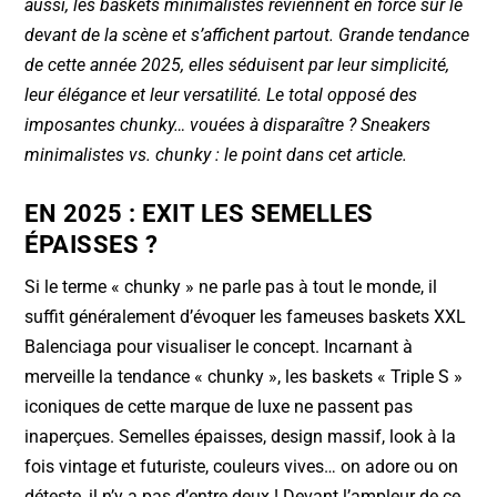
aussi, les baskets minimalistes reviennent en force sur le
o
p
devant de la scène et s’affichent partout. Grande tendance
k
de cette année 2025, elles séduisent par leur simplicité,
leur élégance et leur versatilité. Le total opposé des
imposantes chunky… vouées à disparaître ? Sneakers
minimalistes vs. chunky : le point dans cet article.
EN 2025 : EXIT LES SEMELLES
ÉPAISSES ?
Si le terme « chunky » ne parle pas à tout le monde, il
suffit généralement d’évoquer les fameuses baskets XXL
Balenciaga pour visualiser le concept. Incarnant à
merveille la tendance « chunky », les baskets « Triple S »
iconiques de cette marque de luxe ne passent pas
inaperçues. Semelles épaisses, design massif, look à la
fois vintage et futuriste, couleurs vives… on adore ou on
déteste, il n’y a pas d’entre deux ! Devant l’ampleur de ce