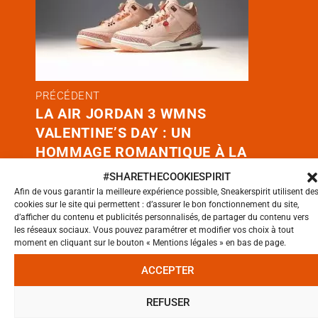
PRÉCÉDENT
LA AIR JORDAN 3 WMNS
VALENTINE’S DAY : UN
HOMMAGE ROMANTIQUE À LA
SNEAKER CULTURE
#SHARETHECOOKIESPIRIT
Afin de vous garantir la meilleure expérience possible, Sneakerspirit utilisent de
cookies sur le site qui permettent : d’assurer le bon fonctionnement du site,
d’afficher du contenu et publicités personnalisés, de partager du contenu vers
les réseaux sociaux. Vous pouvez paramétrer et modifier vos choix à tout
SUIVANT
moment en cliquant sur le bouton « Mentions légales » en bas de page.
LA TENDANCE QUI VA CARTONNER
ACCEPTER
EN 2025 : LE CHÂTEAU-CORE
REFUSER